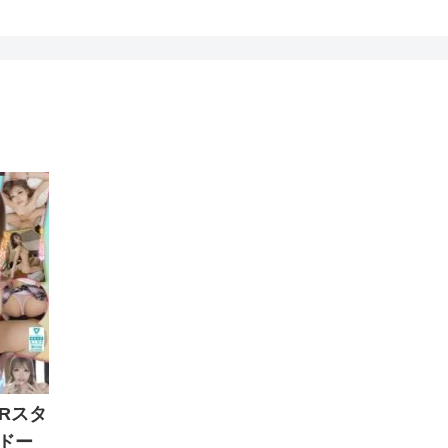
VRスタ
ドー