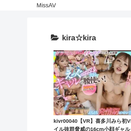
MissAV
kira☆kira
kivr00040【VR】喜多川みら初
イル抜群脅威の16cm小顔ギャル