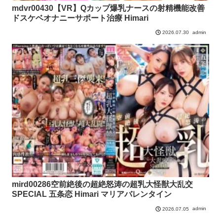
mdvr00430【VR】Qカップ爆乳ナースの射精機能改善
ドスケベオナニーサポート治療 Himari
admin
2026.07.30
mird00286空前絶後の超絶怒涛の超乳大怪獣大乱交
SPECIAL 五条恋 Himari マリアバレンタイン
admin
2026.07.05