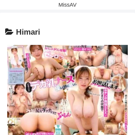
MissAV
Himari