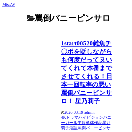
MissAV
罵倒バニーピンサロ
1start00520雑魚チ
〇ポを貶しながら
も何度だってヌい
てくれて本番まで
させてくれる！日
本一回転率の悪い
罵倒バニーピンサ
ロ！ 星乃莉子
2026.03.19
admin
4K
ドラマ
ハイビジョン
バニ
ーガール
主観
単体作品
星乃
莉子
淫語
罵倒バニーピンサ