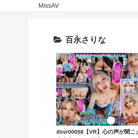
MissAV
百永さりな
dsvr00058【VR】心の声が聞