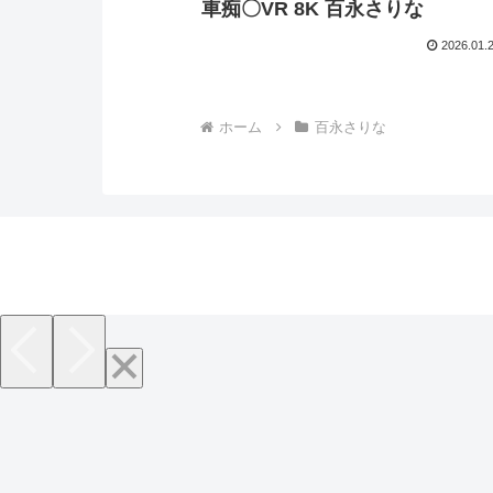
車痴〇VR 8K 百永さりな
2026.01.
ホーム
百永さりな