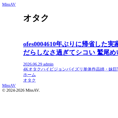
MissAV
オタク
ofes0004610年ぶりに帰省
だらしなさ過ぎてシコい 鷲尾め
2026.06.29
admin
4K
オタク
ハイビジョン
パイズリ
単体作品
姉・妹
巨
ホーム
オタク
MissAV
© 2024-2026 MissAV.