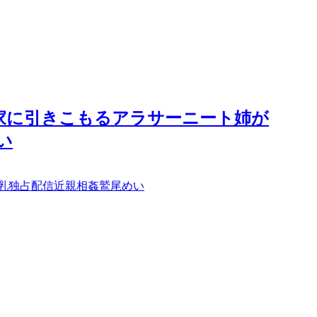
した実家に引きこもるアラサーニート姉が
い
乳
独占配信
近親相姦
鷲尾めい