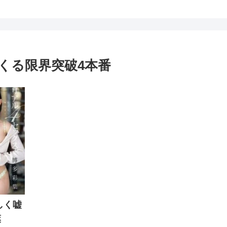
くる限界突破4本番
しく嘘
葉