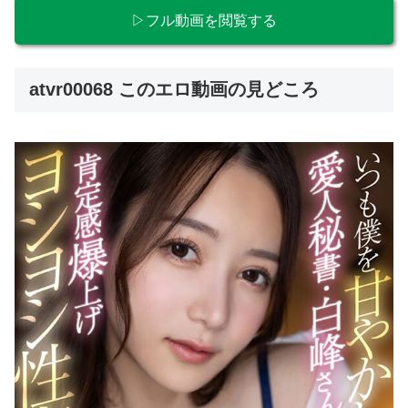
▷フル動画を閲覧する
atvr00068 このエロ動画の見どころ